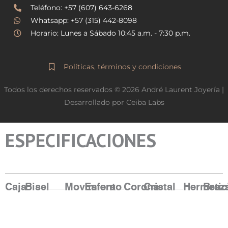
a
k
Teléfono: +57 (607) 643-6268
m
Whatsapp: +57 (315) 442-8098
Horario: Lunes a Sábado 10:45 a.m. - 7:30 p.m.
Políticas, términos y condiciones
Todos los derechos reservados © 2026 André Laurent Joyería |
Desarrollado por Ceiba Labs
ESPECIFICACIONES
Caja
Bisel
Movimiento
Esfera
Corona
Cristal
Hermetic
Braz