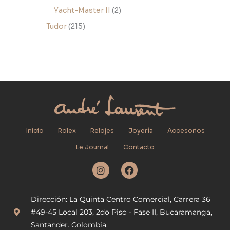
Yacht-Master II
2
Tudor
215
Inicio
Rolex
Relojes
Joyería
Accesorios
Le Journal
Contacto
I
F
n
a
s
c
t
e
Dirección: La Quinta Centro Comercial, Carrera 36
a
b
g
o
#49-45 Local 203, 2do Piso - Fase II, Bucaramanga,
r
o
Santander. Colombia.