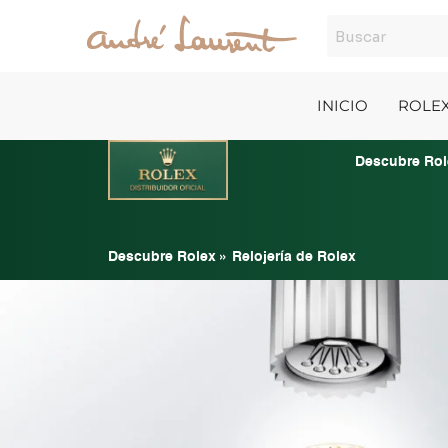
Ir
al
contenido
INICIO
ROLE
Descubre Rol
Descubre Rolex
»
Relojería de Rolex