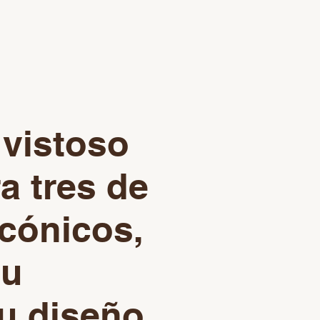
 vistoso
a tres de
cónicos,
su
su diseño