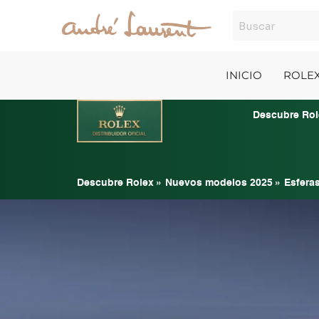
Ir
al
contenido
INICIO
ROLE
Descubre Rol
Descubre Rolex
»
Nuevos modelos 2025
»
Esferas