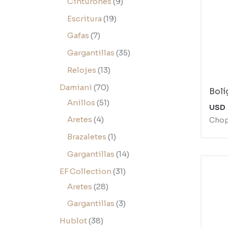
Cinturones
9
Escritura
19
Gafas
7
Gargantillas
35
Relojes
13
Damiani
70
Bolí
Anillos
51
USD
Aretes
4
Chop
Brazaletes
1
Gargantillas
14
EF Collection
31
Aretes
28
Gargantillas
3
Hublot
38