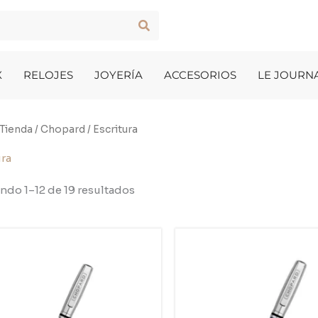
X
RELOJES
JOYERÍA
ACCESORIOS
LE JOURN
Tienda
/
Chopard
/ Escritura
ura
ndo 1–12 de 19 resultados