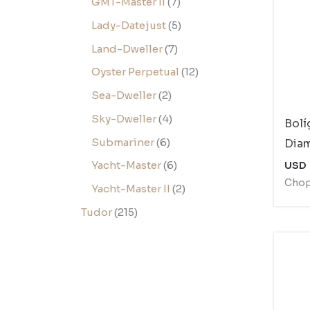
GMT-Master II
7
Lady-Datejust
5
Land-Dweller
7
Oyster Perpetual
12
Sea-Dweller
2
Sky-Dweller
4
Bolí
Submariner
6
Dia
Yacht-Master
6
USD
Chop
Yacht-Master II
2
Tudor
215