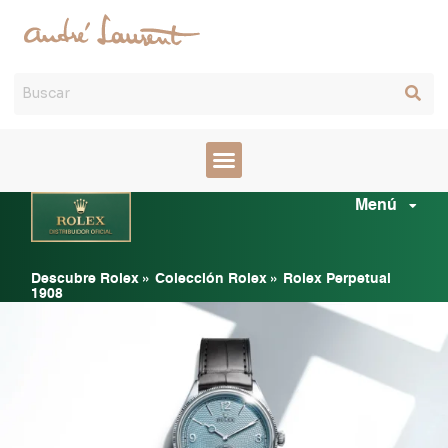
Ir
al
contenido
Ma
Menú
Me
Descubre Rolex
»
Colección Rolex
»
Rolex Perpetual
1908