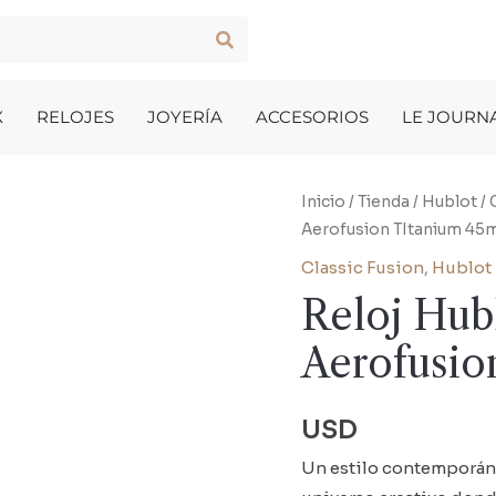
X
RELOJES
JOYERÍA
ACCESORIOS
LE JOURN
Inicio
/
Tienda
/
Hublot
/
Aerofusion TItanium 4
Classic Fusion
,
Hublot
Reloj Hub
Aerofusi
USD
Un estilo contemporáne