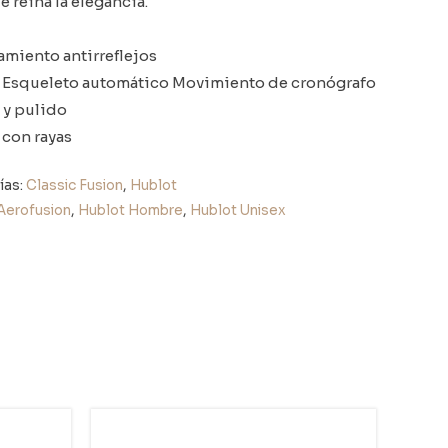
 reina la elegancia.
atamiento antirreflejos
 Esqueleto automático Movimiento de cronógrafo
o y pulido
 con rayas
ías:
Classic Fusion
,
Hublot
 Aerofusion
,
Hublot Hombre
,
Hublot Unisex