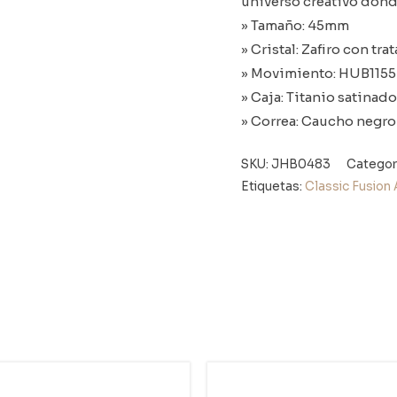
universo creativo donde
» Tamaño: 45mm
» Cristal: Zafiro con tr
» Movimiento: HUB1155
» Caja: Titanio satinad
» Correa: Caucho negro
SKU:
JHB0483
Categor
Etiquetas:
Classic Fusion