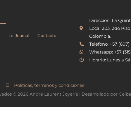
Dirección: La Quin
Local 203, 2do Piso
s
Le Journal
Contacto
Colombia.
Teléfono: +57 (607
Whatsapp: +57 (31
Horario: Lunes a Sá
Políticas, términos y condiciones
vados © 2026 André Laurent Joyería | Desarrollado por Ceib