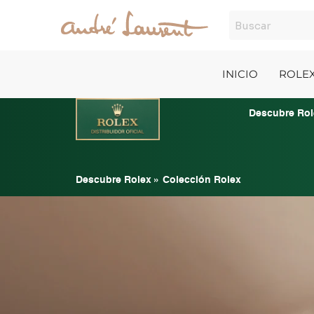
Ir
al
contenido
INICIO
ROLE
Descubre Rol
Descubre Rolex
»
Colección Rolex