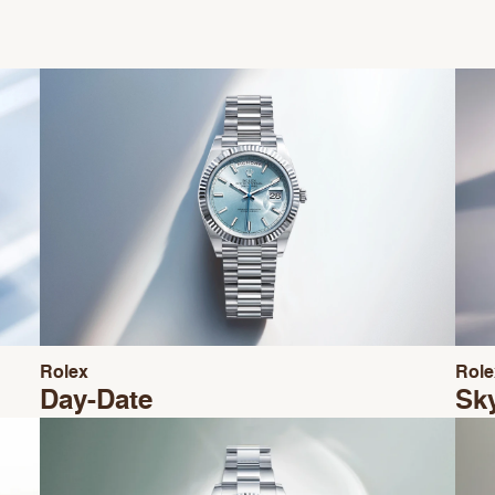
Rolex
Role
Day-Date
Sk