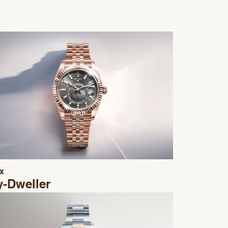
x
y-Dweller