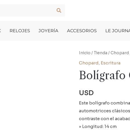
X
RELOJES
JOYERÍA
ACCESORIOS
LE JOURN
Inicio
/
Tienda
/
Chopard
Chopard
,
Escritura
Bolígrafo
USD
Este bolígrafo combina
automotricces clásicos.
contraste con el acaba
» Longitud: 14 cm