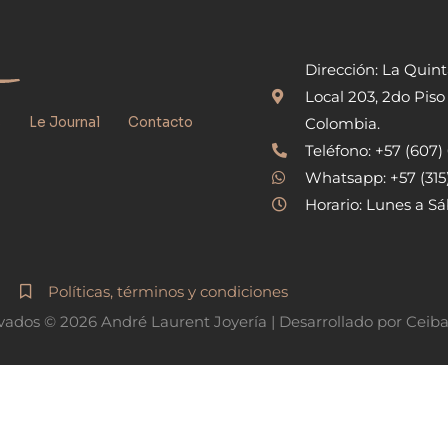
Dirección: La Quin
Local 203, 2do Piso
s
Le Journal
Contacto
Colombia.
Teléfono: +57 (607
Whatsapp: +57 (31
Horario: Lunes a Sá
Políticas, términos y condiciones
vados © 2026 André Laurent Joyería | Desarrollado por Ceib