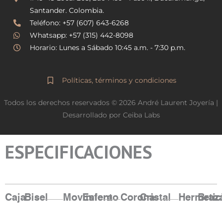
r
o
Santander. Colombia.
a
k
Teléfono: +57 (607) 643-6268
m
Whatsapp: +57 (315) 442-8098
Horario: Lunes a Sábado 10:45 a.m. - 7:30 p.m.
Políticas, términos y condiciones
Todos los derechos reservados © 2026 André Laurent Joyería |
Desarrollado por Ceiba Labs
ESPECIFICACIONES
Caja
Bisel
Movimiento
Esfera
Corona
Cristal
Hermetic
Braz