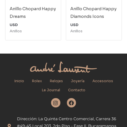
Anillo Chopard Happy
Anillo Chopard Happy
Dreams
Diamonds Icons
USD
USD
Anillos
Anillos
Inicio
Rolex
Relojes
Joyería
Accesorios
Le Journal
Contacto
I
F
n
a
s
c
t
e
Dirección: La Quinta Centro Comercial, Carrera 36
a
b
g
o
#49-45 Local 203, 2do Piso - Fase II, Bucaramanga,