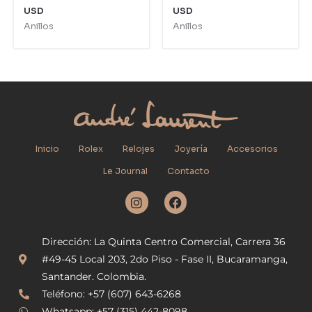
USD
USD
Anillos
Anillos
Inicio
Rolex
Relojes
Joyería
Accesorios
Le Journal
Contacto
I
F
n
a
s
c
t
e
Dirección: La Quinta Centro Comercial, Carrera 36
a
b
g
o
#49-45 Local 203, 2do Piso - Fase II, Bucaramanga,
r
o
Santander. Colombia.
a
k
Teléfono: +57 (607) 643-6268
m
Whatsapp: +57 (315) 442-8098