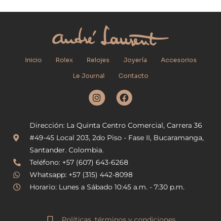
Inicio
Rolex
Relojes
Joyería
Accesorios
Le Journal
Contacto
I
F
n
a
s
c
t
e
Dirección: La Quinta Centro Comercial, Carrera 36
a
b
g
o
#49-45 Local 203, 2do Piso - Fase II, Bucaramanga,
r
o
Santander. Colombia.
a
k
Teléfono: +57 (607) 643-6268
m
Whatsapp: +57 (315) 442-8098
Horario: Lunes a Sábado 10:45 a.m. - 7:30 p.m.
Políticas, términos y condiciones