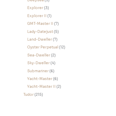
Deepsea
3
Explorer
3
Explorer II
1
GMT-Master II
7
Lady-Datejust
5
Land-Dweller
7
Oyster Perpetual
12
Sea-Dweller
2
Sky-Dweller
4
Submariner
6
Yacht-Master
6
Yacht-Master II
2
Tudor
215