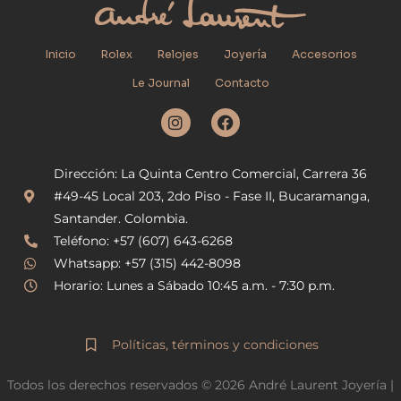
Inicio
Rolex
Relojes
Joyería
Accesorios
Le Journal
Contacto
I
F
n
a
s
c
t
e
Dirección: La Quinta Centro Comercial, Carrera 36
a
b
g
o
#49-45 Local 203, 2do Piso - Fase II, Bucaramanga,
r
o
Santander. Colombia.
a
k
Teléfono: +57 (607) 643-6268
m
Whatsapp: +57 (315) 442-8098
Horario: Lunes a Sábado 10:45 a.m. - 7:30 p.m.
Políticas, términos y condiciones
Todos los derechos reservados © 2026 André Laurent Joyería |