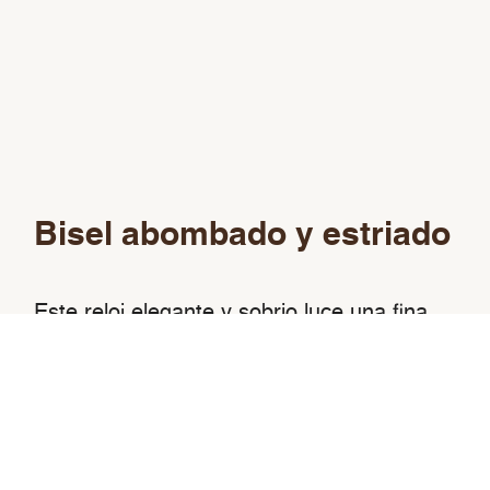
Bisel abombado y estriado
Este reloj elegante y sobrio luce una fina
caja coronada por un bisel abombado y, a
la vez, sutilmente estriado: su parte inferior
está delicadamente estriada y su parte
superior, abombada.