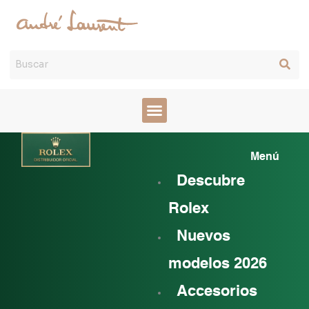
Ir
al
contenido
Mai
Menú
Men
Descubre
Rolex
Nuevos
modelos 2026
Accesorios