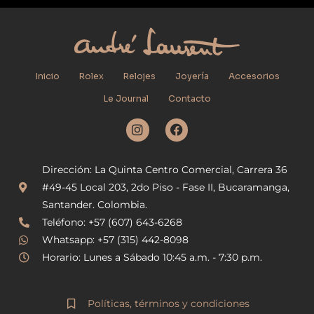
Inicio
Rolex
Relojes
Joyería
Accesorios
Le Journal
Contacto
I
F
n
a
s
c
t
e
Dirección: La Quinta Centro Comercial, Carrera 36
a
b
g
o
#49-45 Local 203, 2do Piso - Fase II, Bucaramanga,
r
o
Santander. Colombia.
a
k
Teléfono: +57 (607) 643-6268
m
Whatsapp: +57 (315) 442-8098
Horario: Lunes a Sábado 10:45 a.m. - 7:30 p.m.
Políticas, términos y condiciones