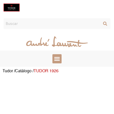
Ir
al
contenido
Tudor /
Catálogo /
TUDOR 1926