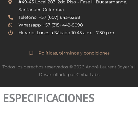
g
o
#49-45 Local 203, 2do Piso - Fase II, Bucaramanga,
r
o
Santander. Colombia.
a
k
Teléfono: +57 (607) 643-6268
m
Whatsapp: +57 (315) 442-8098
Horario: Lunes a Sábado 10:45 a.m. - 7:30 p.m.
Políticas, términos y condiciones
Todos los derechos reservados © 2026 André Laurent Joyería |
Desarrollado por Ceiba Labs
ESPECIFICACIONES
Caja
Bisel
Movimiento
Esfera
Corona
Cristal
Hermetic
Braz
Caja
Bisel
Calibre
Azul
Corona
Cristal
Hermético
Braza