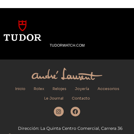
TUDORWATCH.COM
Inicio
Rolex
Relojes
Joyería
Accesorios
Le Journal
Contacto
I
F
n
a
s
c
t
e
Dirección: La Quinta Centro Comercial, Carrera 36
a
b