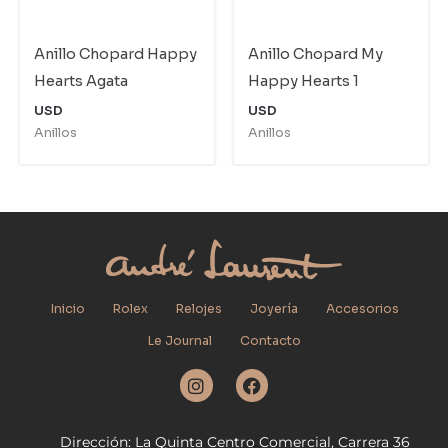
Anillo Chopard Happy
Anillo Chopard My
Hearts Agata
Happy Hearts 1
USD
USD
Anillos
Anillos
Inicio
Rolex
Relojes
Joyería
Accesorios
Le Journal
Contacto
I
F
n
a
s
c
t
e
Dirección: La Quinta Centro Comercial, Carrera 36