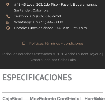
a
b
g
o
#49-45 Local 203, 2do Piso - Fase II, Bucaramanga,
r
o
Santander. Colombia.
a
k
Teléfono: +57 (607) 643-6268
m
Whatsapp: +57 (315) 442-8098
Horario: Lunes a Sábado 10:45 a.m. - 7:30 p.m.
Políticas, términos y condiciones
Todos los derechos reservados © 2026 André Laurent Joyería |
Desarrollado por Ceiba Labs
ESPECIFICACIONES
Caja
Bisel
Movimiento
Esfera
Corona
Cristal
Hermetic
Braz