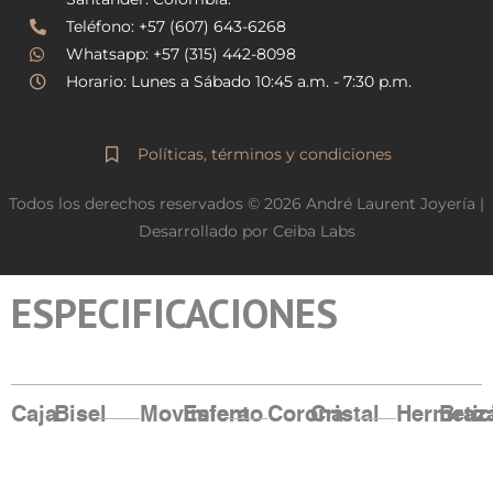
a
k
Teléfono: +57 (607) 643-6268
m
Whatsapp: +57 (315) 442-8098
Horario: Lunes a Sábado 10:45 a.m. - 7:30 p.m.
Políticas, términos y condiciones
Todos los derechos reservados © 2026 André Laurent Joyería |
Desarrollado por Ceiba Labs
ESPECIFICACIONES
Caja
Bisel
Movimiento
Esfera
Corona
Cristal
Hermetic
Braz