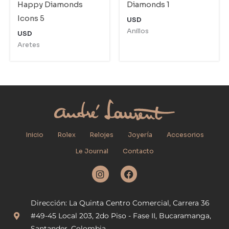
Happy Diamonds
Diamonds 1
Icons 5
USD
Anillos
USD
Aretes
Inicio
Rolex
Relojes
Joyería
Accesorios
Le Journal
Contacto
I
F
n
a
s
c
t
e
Dirección: La Quinta Centro Comercial, Carrera 36
a
b
g
o
#49-45 Local 203, 2do Piso - Fase II, Bucaramanga,
r
o
Santander. Colombia.