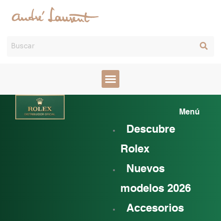
Ir
al
contenido
Mai
Menú
Men
Descubre
Rolex
Nuevos
modelos 2026
Accesorios