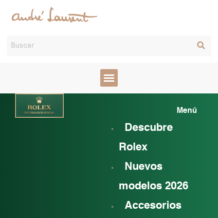
Ir
al
contenido
Mai
Menú
Men
Descubre
Rolex
Nuevos
modelos 2026
Accesorios