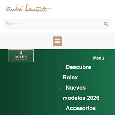
Ir
al
contenido
Mai
Menú
Men
Descubre
Rolex
Nuevos
modelos 2026
Accesorios