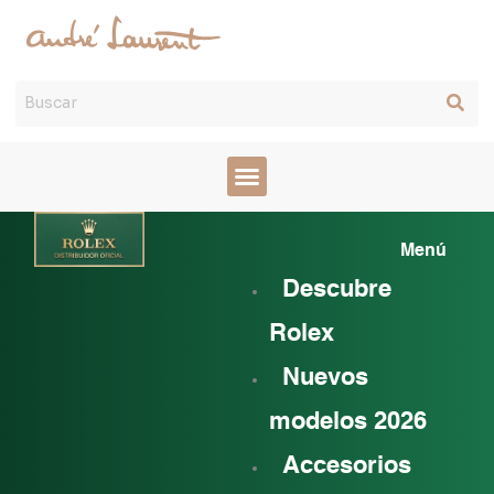
Ir
al
contenido
Mai
Menú
Men
Descubre
Rolex
Nuevos
modelos 2026
Accesorios