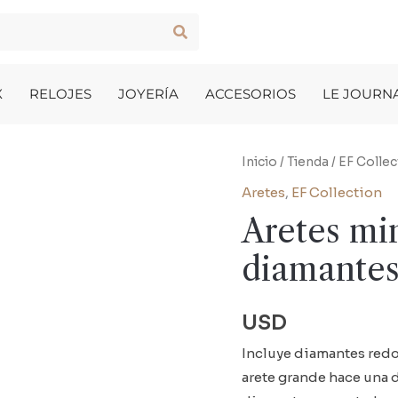
X
RELOJES
JOYERÍA
ACCESORIOS
LE JOURN
Inicio
/
Tienda
/
EF Collec
Aretes
,
EF Collection
Aretes mi
diamante
USD
Incluye diamantes redon
arete grande hace una 