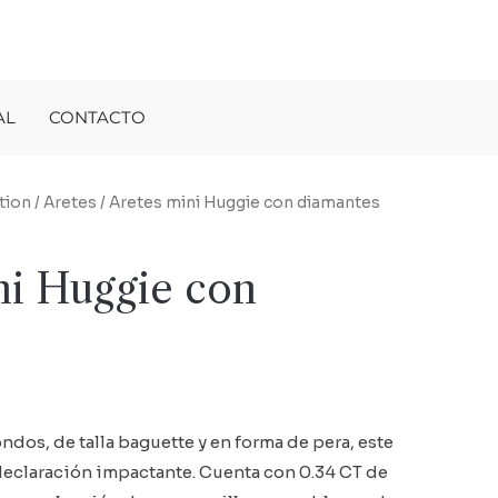
AL
CONTACTO
tion
/
Aretes
/ Aretes mini Huggie con diamantes
ni Huggie con
s
dos, de talla baguette y en forma de pera, este
declaración impactante. Cuenta con 0.34 CT de