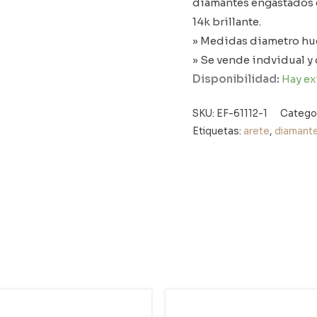
diamantes engastados e
14k brillante.
» Medidas diametro h
» Se vende indvidual y
Disponibilidad:
Hay ex
SKU:
EF-61112-1
Catego
Etiquetas:
arete
,
diamant