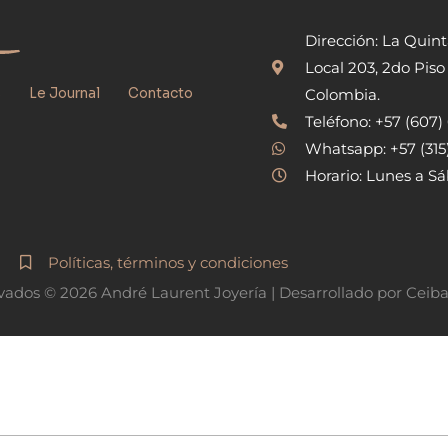
Dirección: La Quin
Local 203, 2do Piso
s
Le Journal
Contacto
Colombia.
Teléfono: +57 (607
Whatsapp: +57 (31
Horario: Lunes a Sá
Políticas, términos y condiciones
vados © 2026 André Laurent Joyería | Desarrollado por Ceib