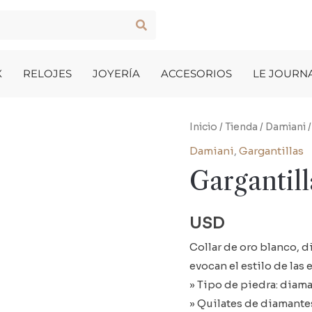
X
RELOJES
JOYERÍA
ACCESORIOS
LE JOURN
Inicio
/
Tienda
/
Damiani
Damiani
,
Gargantillas
Gargantill
USD
Collar de oro blanco, d
evocan el estilo de las 
» Tipo de piedra: diama
» Quilates de diamantes