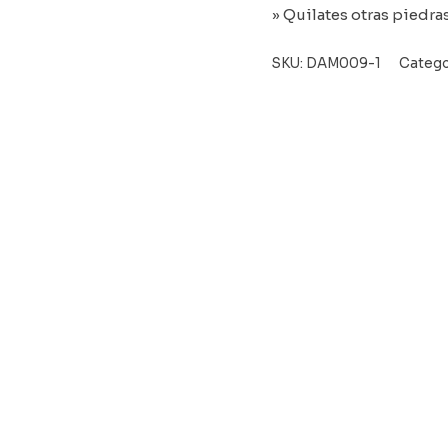
» Quilates otras piedras
SKU:
DAM009-1
Catego