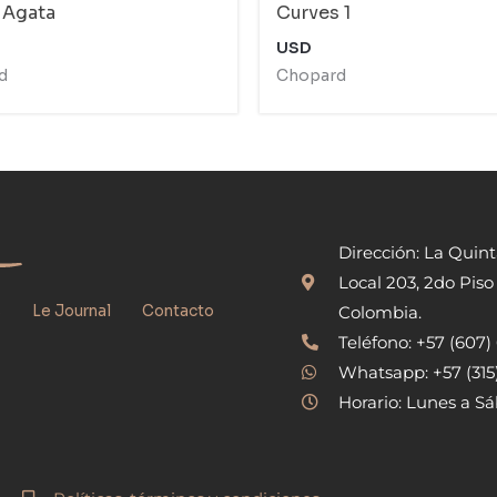
 Agata
Curves 1
USD
d
Chopard
Dirección: La Quin
Local 203, 2do Piso
s
Le Journal
Contacto
Colombia.
Teléfono: +57 (607
Whatsapp: +57 (31
Horario: Lunes a Sá