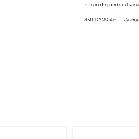
» Tipo de piedra: diam
SKU:
DAM055-1
Catego