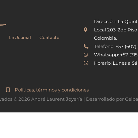
Dirección: La Quin
Local 203, 2do Piso
s
Le Journal
Contacto
Colombia.
Teléfono: +57 (607
Whatsapp: +57 (31
Horario: Lunes a Sá
Políticas, términos y condiciones
vados © 2026 André Laurent Joyería | Desarrollado por Ceib