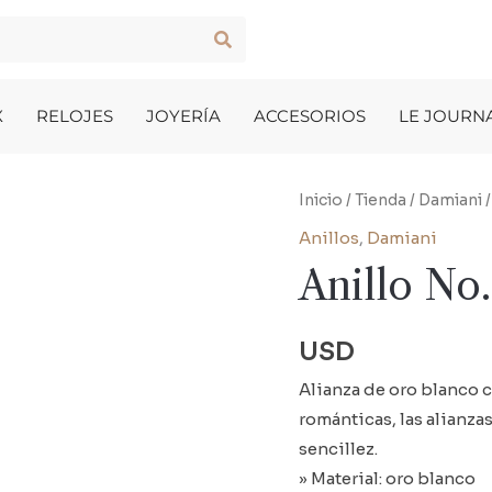
X
RELOJES
JOYERÍA
ACCESORIOS
LE JOURN
Inicio
/
Tienda
/
Damiani
Anillos
,
Damiani
Anillo No.
USD
Alianza de oro blanco 
románticas, las alianzas
sencillez.
» Material: oro blanco