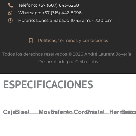
a
k
Teléfono: +57 (607) 643-6268
m
Whatsapp: +57 (315) 442-8098
Horario: Lunes a Sábado 10:45 a.m. - 7:30 p.m.
Políticas, términos y condiciones
Todos los derechos reservados © 2026 André Laurent Joyería |
Desarrollado por Ceiba Labs
ESPECIFICACIONES
Caja
Bisel
Movimiento
Esfera
Corona
Cristal
Hermetic
Braz