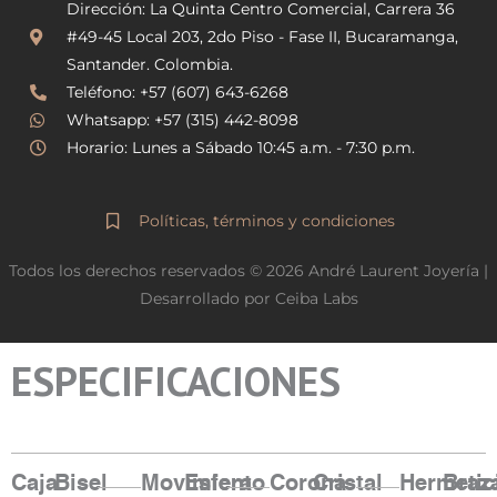
Dirección: La Quinta Centro Comercial, Carrera 36
a
b
g
o
#49-45 Local 203, 2do Piso - Fase II, Bucaramanga,
r
o
Santander. Colombia.
a
k
Teléfono: +57 (607) 643-6268
m
Whatsapp: +57 (315) 442-8098
Horario: Lunes a Sábado 10:45 a.m. - 7:30 p.m.
Políticas, términos y condiciones
Todos los derechos reservados © 2026 André Laurent Joyería |
Desarrollado por Ceiba Labs
ESPECIFICACIONES
Caja
Bisel
Movimiento
Esfera
Corona
Cristal
Hermetic
Braz