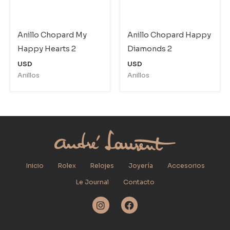
Anillo Chopard My
Anillo Chopard Happy
Happy Hearts 2
Diamonds 2
USD
USD
Anillos
Anillos
Inicio
Rolex
Relojes
Joyería
Accesorios
Le Journal
Contacto
I
F
n
a
s
c
t
e