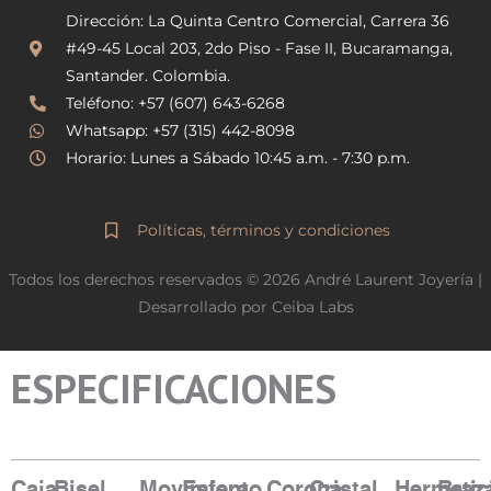
t
e
Dirección: La Quinta Centro Comercial, Carrera 36
a
b
g
o
#49-45 Local 203, 2do Piso - Fase II, Bucaramanga,
r
o
Santander. Colombia.
a
k
Teléfono: +57 (607) 643-6268
m
Whatsapp: +57 (315) 442-8098
Horario: Lunes a Sábado 10:45 a.m. - 7:30 p.m.
Políticas, términos y condiciones
Todos los derechos reservados © 2026 André Laurent Joyería |
Desarrollado por Ceiba Labs
ESPECIFICACIONES