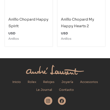
Anillo Chopard Happy
Anillo Chopard My
Spirit
Happy Hearts 2
USD
USD
Anillos
Anillos
Inicio
Rolex
Relojes
Joyería
Accesorios
Le Journal
Contacto
I
F
n
a
s
c