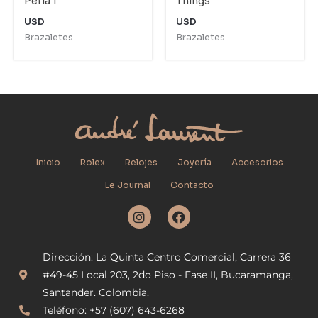
Perla 1
Things
USD
USD
Brazaletes
Brazaletes
Inicio
Rolex
Relojes
Joyería
Accesorios
Le Journal
Contacto
I
F
n
a
s
c
t
e
Dirección: La Quinta Centro Comercial, Carrera 36
a
b
g
o
#49-45 Local 203, 2do Piso - Fase II, Bucaramanga,
r
o
Santander. Colombia.
a
k
Teléfono: +57 (607) 643-6268
m