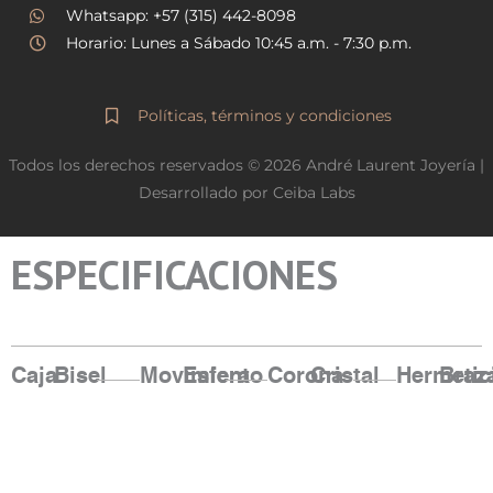
Whatsapp: +57 (315) 442-8098
Horario: Lunes a Sábado 10:45 a.m. - 7:30 p.m.
Políticas, términos y condiciones
Todos los derechos reservados © 2026 André Laurent Joyería |
Desarrollado por Ceiba Labs
ESPECIFICACIONES
Caja
Bisel
Movimiento
Esfera
Corona
Cristal
Hermetic
Braz