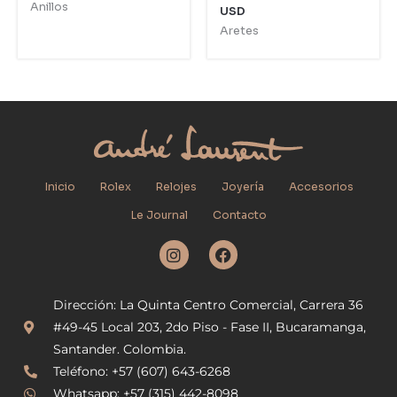
Anillos
USD
Aretes
Inicio
Rolex
Relojes
Joyería
Accesorios
Le Journal
Contacto
I
F
n
a
s
c
t
e
Dirección: La Quinta Centro Comercial, Carrera 36
a
b
g
o
#49-45 Local 203, 2do Piso - Fase II, Bucaramanga,
r
o
Santander. Colombia.
a
k
Teléfono: +57 (607) 643-6268
m
Whatsapp: +57 (315) 442-8098