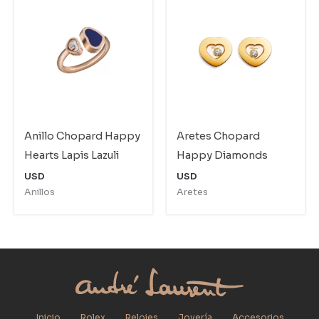
Anillo Chopard Happy
Aretes Chopard
Hearts Lapis Lazuli
Happy Diamonds
USD
USD
Anillos
Aretes
Inicio
Rolex
Relojes
Joyería
Accesorios