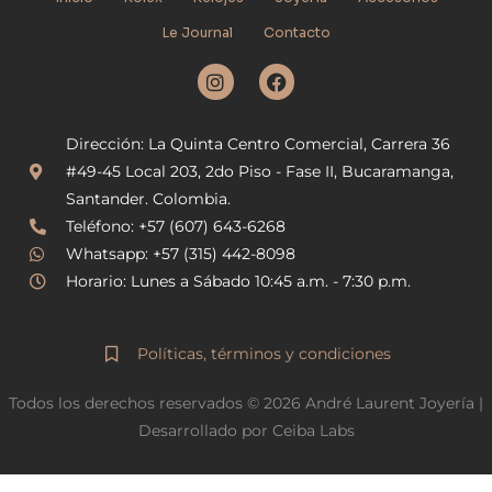
Le Journal
Contacto
I
F
n
a
s
c
t
e
Dirección: La Quinta Centro Comercial, Carrera 36
a
b
g
o
#49-45 Local 203, 2do Piso - Fase II, Bucaramanga,
r
o
Santander. Colombia.
a
k
Teléfono: +57 (607) 643-6268
m
Whatsapp: +57 (315) 442-8098
Horario: Lunes a Sábado 10:45 a.m. - 7:30 p.m.
Políticas, términos y condiciones
Todos los derechos reservados © 2026 André Laurent Joyería |
Desarrollado por Ceiba Labs