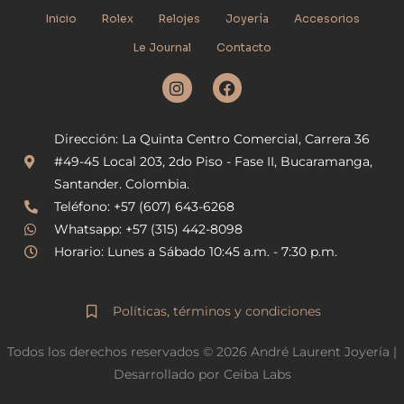
Inicio
Rolex
Relojes
Joyería
Accesorios
Le Journal
Contacto
I
F
n
a
s
c
t
e
Dirección: La Quinta Centro Comercial, Carrera 36
a
b
g
o
#49-45 Local 203, 2do Piso - Fase II, Bucaramanga,
r
o
Santander. Colombia.
a
k
Teléfono: +57 (607) 643-6268
m
Whatsapp: +57 (315) 442-8098
Horario: Lunes a Sábado 10:45 a.m. - 7:30 p.m.
Políticas, términos y condiciones
Todos los derechos reservados © 2026 André Laurent Joyería |
Desarrollado por Ceiba Labs